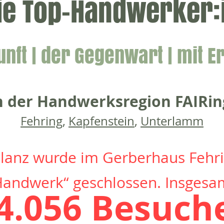
die Top-Handwerker:
unft | der Gegenwa
rt | mit 
n der Handwerksregion FAIRin
Fehring
,
Kap
fenstein
,
Unterlamm
bilanz wurde im Gerberhaus Fehri
 Handwerk“ geschlossen.
Insgesa
4.056 Besuch