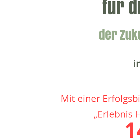
für 
der Z
uk
i
Mit einer Erfolgs
„Erlebnis
1