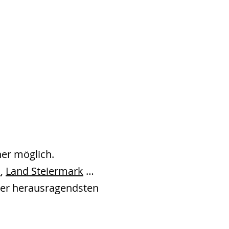
g
ner möglich.
h
,
Land Steiermark
…
 der herausragendsten