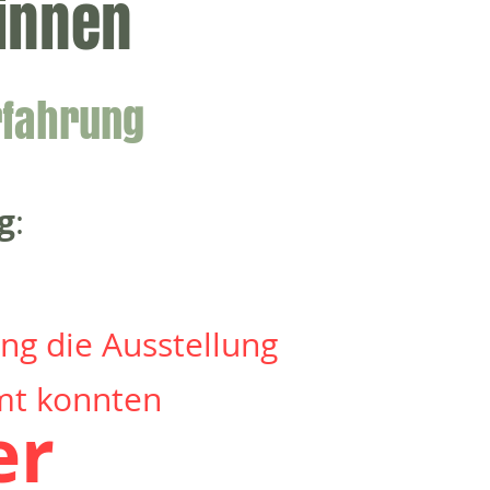
innen
Erfahrung
g
:
ng die Ausstellung
mt konnten
er