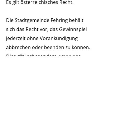
Es gilt österreichisches Recht.
Die Stadtgemeinde Fehring behält
sich das Recht vor, das Gewinnspiel
jederzeit ohne Vorankündigung
abbrechen oder beenden zu können.
Dies gilt insbesondere, wenn das
Gewinnspiel aus irgendwelchen
Gründen nicht planmäßig laufen
kann, so etwa bei Fehlern der Soft-
und/oder Hardware und/oder aus
sonstigen technischen und/oder
rechtlichen Gründen, welche die
Verwaltung, die Sicherheit, die
Integrität und/oder reguläre und